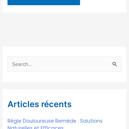
R
e
c
h
Articles récents
e
r
Règle Douloureuse Remède : Solutions
c
Naturelles et Efficaces