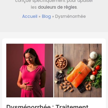
conçue spécifiquement pour apaiser
les
douleurs de règles
.
Accueil
Blog
Dysménorrhée
Dysménorrhée
:
Traitement
Naturel
et
Solutions
Efficaces
Dysménorrhée : Traitement