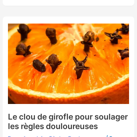
Le
clou
de
girofle
pour
soulager
les
règles
douloureuses
Le clou de girofle pour soulager
les règles douloureuses