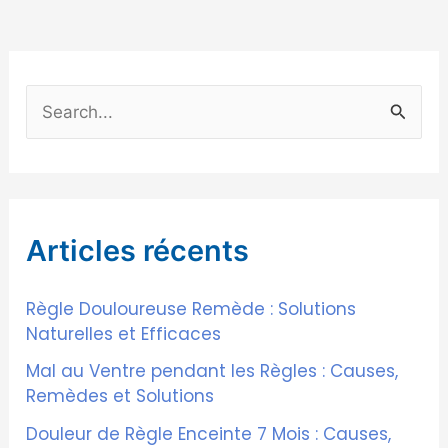
R
e
c
h
Articles récents
e
r
Règle Douloureuse Remède : Solutions
c
Naturelles et Efficaces
h
Mal au Ventre pendant les Règles : Causes,
e
Remèdes et Solutions
r
Douleur de Règle Enceinte 7 Mois : Causes,