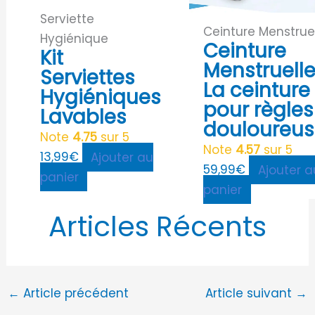
Serviette
Ceinture Menstrue
Hygiénique
Ceinture
Kit
Menstruell
Serviettes
La ceinture
Hygiéniques
pour règles
Lavables
douloureus
Note
4.75
sur 5
Note
4.57
sur 5
13,99
€
Ajouter au
59,99
€
Ajouter a
panier
panier
Articles Récents
←
Article précédent
Article suivant
→