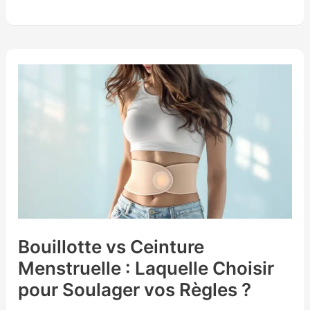
Bouillotte
vs
Ceinture
Menstruelle
:
Laquelle
Choisir
pour
Soulager
Bouillotte vs Ceinture
vos
Menstruelle : Laquelle Choisir
Règles
?
pour Soulager vos Règles ?