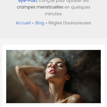
Bye-Pain
, conçue pour apaiser les
crampes menstruelles
en quelques
minutes.
Accueil
Blog
Règles Douloureuses
Douleur
de
Règle
Enceinte
:
Ce
Que
Ça
Signifie