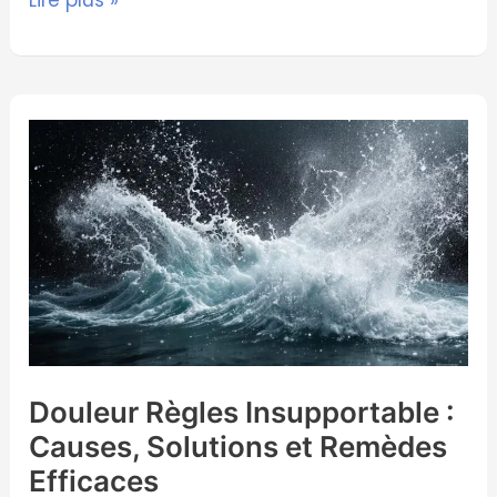
Douleur
Règles
Insupportable
:
Causes,
Solutions
et
Remèdes
Efficaces
Douleur Règles Insupportable :
Causes, Solutions et Remèdes
Efficaces