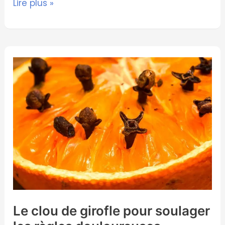
Lire plus »
Le
clou
de
girofle
pour
soulager
les
règles
douloureuses
Le clou de girofle pour soulager