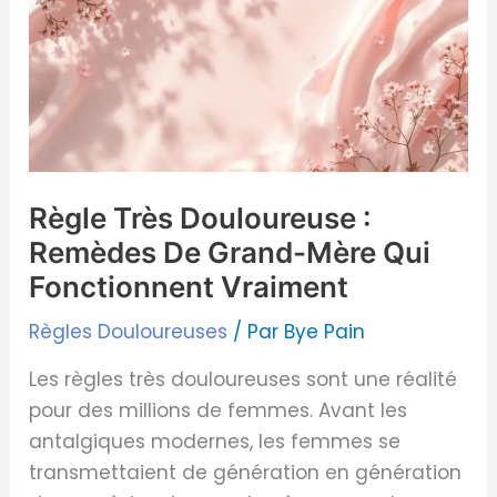
Douloureuse
:
Remèdes
De
Grand-
Mère
Qui
Règle Très Douloureuse :
Fonctionnent
Remèdes De Grand-Mère Qui
Vraiment
Fonctionnent Vraiment
Règles Douloureuses
/ Par
Bye Pain
Les règles très douloureuses sont une réalité
pour des millions de femmes. Avant les
antalgiques modernes, les femmes se
transmettaient de génération en génération