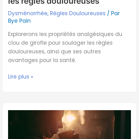
les règles douloureuses
Dysménorrhée
,
Règles Douloureuses
/ Par
Bye Pain
Explorerons les propriétés analgésiques du
clou de girofle pour soulager les règles
douloureuses, ainsi que ses autres
avantages pour la santé.
Lire plus »
Tisane
contre
les