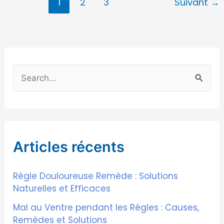
1
2
3
Suivant
→
R
e
c
h
Articles récents
e
r
Règle Douloureuse Remède : Solutions
c
Naturelles et Efficaces
h
Mal au Ventre pendant les Règles : Causes,
e
Remèdes et Solutions