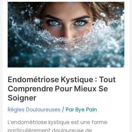
Endométriose
Kystique
:
Tout
Comprendre
Pour
Mieux
Se
Soigner
Endométriose Kystique : Tout
Comprendre Pour Mieux Se
Soigner
Règles Douloureuses
/ Par
Bye Pain
L’endométriose kystique est une forme
particulièrement douloureuse de