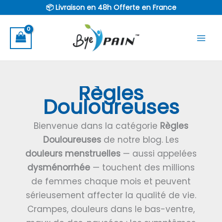
Aller
📦 Livraison en 48h Offerte en France
au
contenu
Règles
Douloureuses
Bienvenue dans la catégorie
Règles
Douloureuses
de notre blog. Les
douleurs menstruelles
— aussi appelées
dysménorrhée
— touchent des millions
de femmes chaque mois et peuvent
sérieusement affecter la qualité de vie.
Crampes, douleurs dans le bas-ventre,