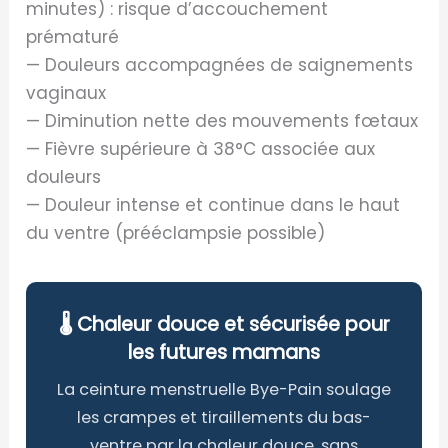
minutes) : risque d’accouchement
prématuré
— Douleurs accompagnées de saignements
vaginaux
— Diminution nette des mouvements fœtaux
— Fièvre supérieure à 38°C associée aux
douleurs
— Douleur intense et continue dans le haut
du ventre (prééclampsie possible)
🌡️ Chaleur douce et sécurisée pour
les futures mamans
La ceinture menstruelle Bye-Pain soulage
les crampes et tiraillements du bas-
ventre par la chaleur douce, sans