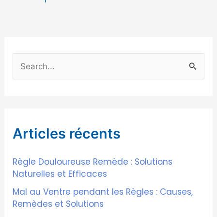
R
e
c
h
Articles récents
e
r
Règle Douloureuse Remède : Solutions
c
Naturelles et Efficaces
h
Mal au Ventre pendant les Règles : Causes,
e
Remèdes et Solutions
r