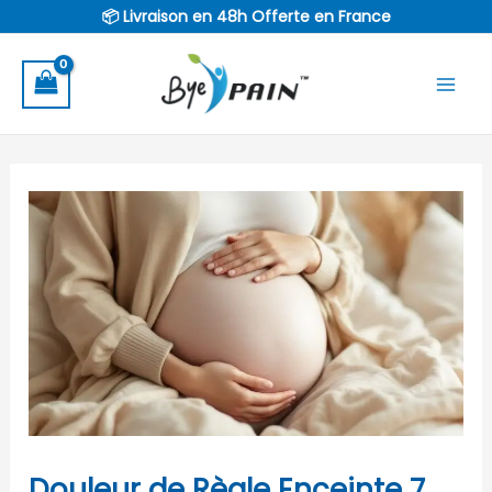
Aller
📦 Livraison en 48h Offerte en France
au
contenu
Douleur de Règle Enceinte 7